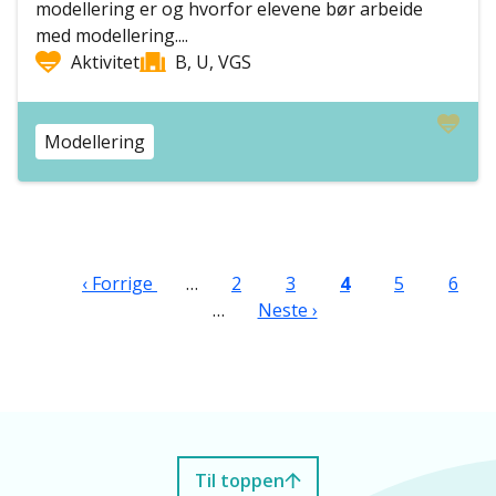
modellering er og hvorfor elevene bør arbeide
med modellering....
Aktivitet
B, U, VGS
Modellering
Sider
Forrige side
Side
Side
Nåværende side
Side
Side
‹ Forrige
…
2
3
4
5
6
Neste side
…
Neste ›
Til toppen