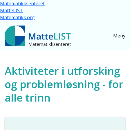
Hopp til hovedinnhold
Matematikksenteret
MatteLIST
Matematikk.org
Meny
Ressurser for alle
Aktiviteter i utforsking
og problemløsning - for
alle trinn