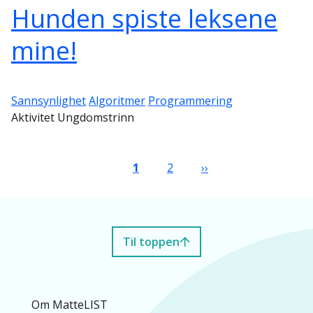
Hunden spiste leksene
mine!
Sannsynlighet
Algoritmer
Programmering
Aktivitet Ungdomstrinn
Sider
Nåværende side
Side
Neste side
1
2
››
Til toppen
Om MatteLIST