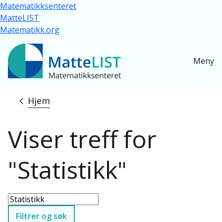
Hopp til hovedinnhold
Matematikksenteret
MatteLIST
Matematikk.org
Meny
Hjem
Navigasjonssti
Viser treff for
"Statistikk"
Filtrer og søk