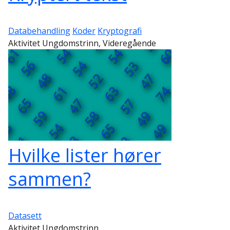
Databehandling
Koder
Kryptografi
Aktivitet Ungdomstrinn, Videregående
Hvilke lister hører
sammen?
Datasett
Aktivitet Ungdomstrinn