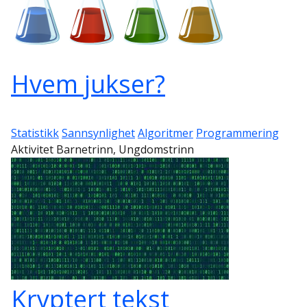
Hvem jukser?
Statistikk
Sannsynlighet
Algoritmer
Programmering
Aktivitet Barnetrinn, Ungdomstrinn
Kryptert tekst