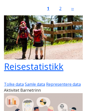
Sider
Nåværende side
Side
Neste side
1
2
››
Reisestatistikk
Tolke data
Samle data
Representere data
Aktivitet Barnetrinn