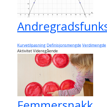
Andregradsfunksj
Kurvetilpasning
Definisjonsmengde
Verdimengde
Aktivitet Videregående
Femmersnakk