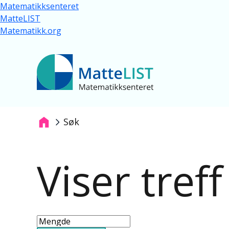
Hopp til hovedinnhold
Matematikksenteret
MatteLIST
Matematikk.org
Søk
Navigasjonssti
Viser tref