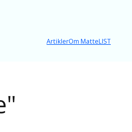
Artikler
Om MatteLIST
e"