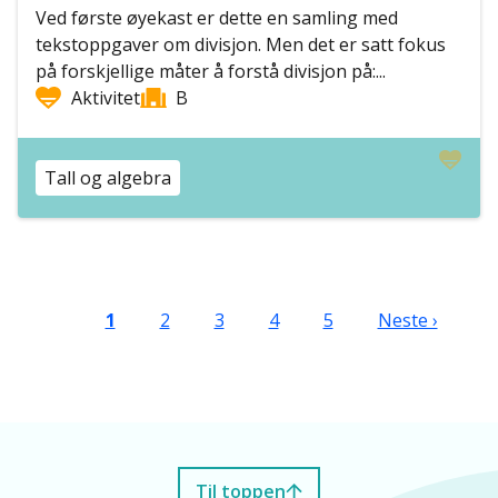
Ved første øyekast er dette en samling med
tekstoppgaver om divisjon. Men det er satt fokus
på forskjellige måter å forstå divisjon på:...
Aktivitet
B
Tall og algebra
Sider
Nåværende side
Side
Side
Side
Side
Neste side
1
2
3
4
5
Neste ›
Til toppen