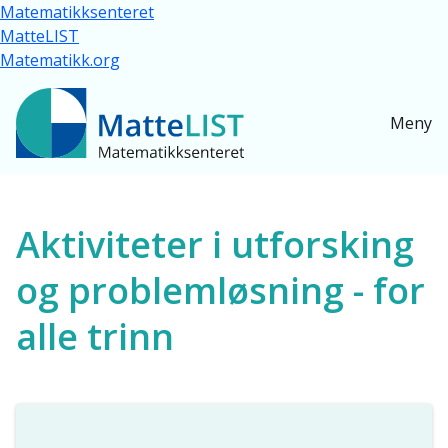
Hopp til hovedinnhold
Matematikksenteret
MatteLIST
Matematikk.org
Meny
Ressurser for alle
Aktiviteter i utforsking
og problemløsning - for
alle trinn