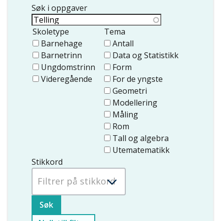
Søk i oppgaver
Skoletype
Tema
Barnehage
Antall
Barnetrinn
Data og Statistikk
Ungdomstrinn
Form
Videregående
For de yngste
Geometri
Modellering
Måling
Rom
Tall og algebra
Utematematikk
Stikkord