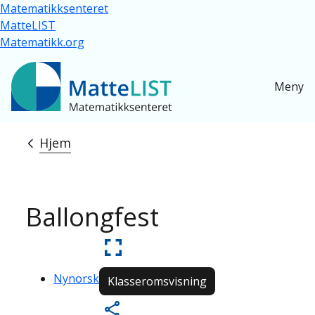
Hopp til hovedinnhold
Matematikksenteret
MatteLIST
Matematikk.org
Meny
Hjem
Navigasjonssti
Ballongfest
Nynorsk
Klasseromsvisning