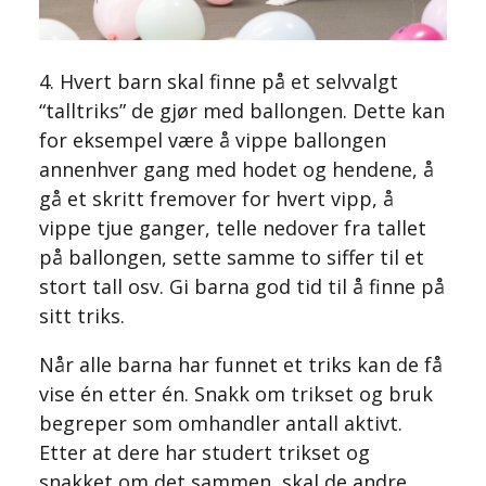
4. Hvert barn skal finne på et selvvalgt
“talltriks” de gjør med ballongen. Dette kan
for eksempel være å vippe ballongen
annenhver gang med hodet og hendene, å
gå et skritt fremover for hvert vipp, å
vippe tjue ganger, telle nedover fra tallet
på ballongen, sette samme to siffer til et
stort tall osv. Gi barna god tid til å finne på
sitt triks.
Når alle barna har funnet et triks kan de få
vise én etter én. Snakk om trikset og bruk
begreper som omhandler antall aktivt.
Etter at dere har studert trikset og
snakket om det sammen, skal de andre