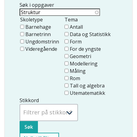
Søk i oppgaver
Skoletype
Tema
Barnehage
Antall
Barnetrinn
Data og Statistikk
Ungdomstrinn
Form
Videregående
For de yngste
Geometri
Modellering
Måling
Rom
Tall og algebra
Utematematikk
Stikkord