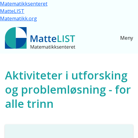
Hopp til hovedinnhold
Matematikksenteret
MatteLIST
Matematikk.org
Meny
Ressurser for alle
Aktiviteter i utforsking
og problemløsning - for
alle trinn