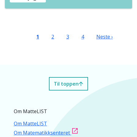
Sider
Nåværende side
Side
Side
Side
Neste side
1
2
3
4
Neste ›
Til toppen
Om MatteLIST
Om MatteLIST
Om Matematikksenteret