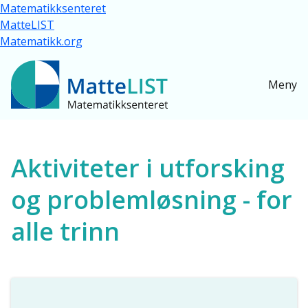
Hopp til hovedinnhold
Matematikksenteret
MatteLIST
Matematikk.org
Meny
Ressurser for alle
Aktiviteter i utforsking
og problemløsning - for
alle trinn