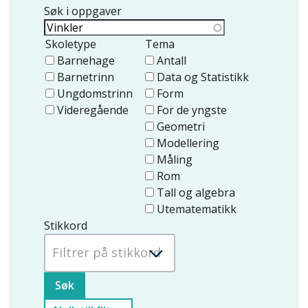
Søk i oppgaver
Skoletype
Tema
Barnehage
Antall
Barnetrinn
Data og Statistikk
Ungdomstrinn
Form
Videregående
For de yngste
Geometri
Modellering
Måling
Rom
Tall og algebra
Utematematikk
Stikkord