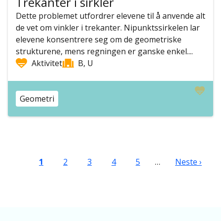
Trekanter i sirkler
Dette problemet utfordrer elevene til å anvende alt
de vet om vinkler i trekanter. Nipunktssirkelen lar
elevene konsentrere seg om de geometriske
strukturene, mens regningen er ganske enkel....
Aktivitet
B, U
Geometri
Sider
Nåværende side
Side
Side
Side
Side
Neste side
1
2
3
4
5
…
Neste ›