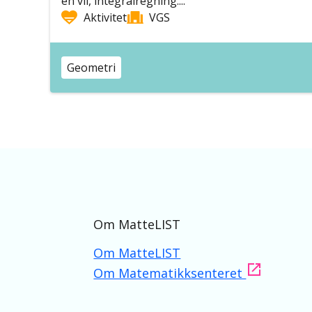
en vil, integralregning....
Aktivitet
VGS
Geometri
Om MatteLIST
Om MatteLIST
Om Matematikksenteret