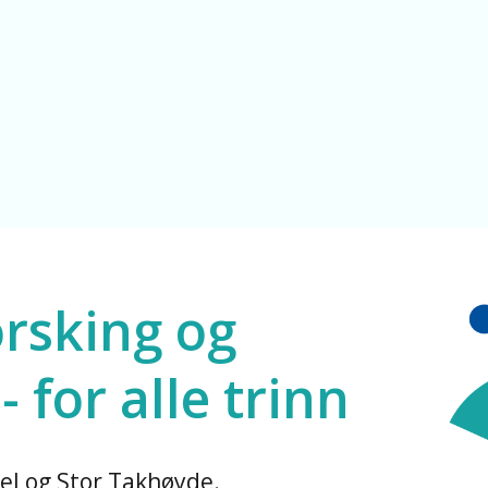
le
orsking og
 for alle trinn
el og Stor Takhøyde.