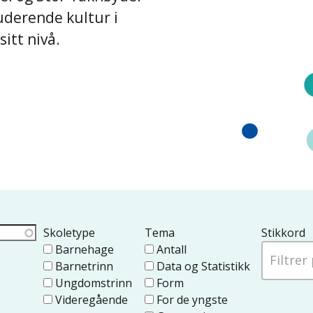
luderende kultur i
itt nivå.
Skoletype
Tema
Stikkord
Barnehage
Antall
Barnetrinn
Data og Statistikk
Ungdomstrinn
Form
Videregående
For de yngste