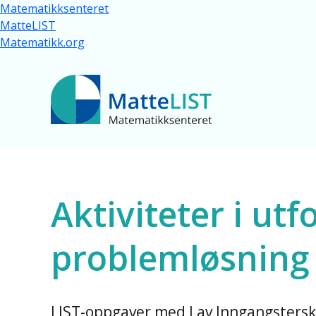
Hopp til hovedinnhold
Matematikksenteret
MatteLIST
Matematikk.org
Ressurser for al
Aktiviteter i utf
problemløsning -
LIST-oppgaver med Lav Inngangstersk