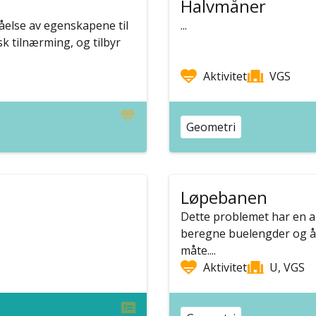
Halvmåner
tåelse av egenskapene til
...
sk tilnærming, og tilbyr
Aktivitet
VGS
Geometri
Løpebanen
Dette problemet har en au
beregne buelengder og å 
måte....
Aktivitet
U, VGS