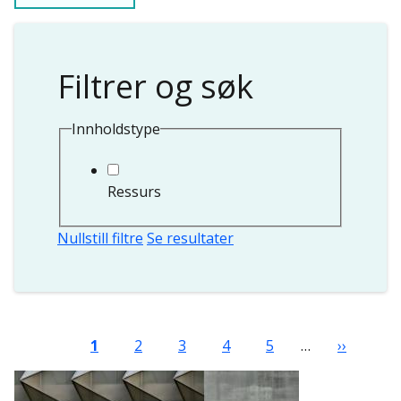
Filtrer og søk
Innholdstype
Ressurs
Nullstill filtre
Se resultater
Sider
Nåværende side
Side
Side
Side
Side
Neste sid
1
2
3
4
5
…
››