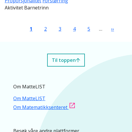
Proporsjonalitet
Forstørring
Aktivitet Barnetrinn
Sider
Nåværende side
Side
Side
Side
Side
Neste sid
1
2
3
4
5
…
››
Til toppen
Om MatteLIST
Om MatteLIST
Om Matematikksenteret
Besøk våre andre plattformer