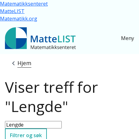
Hopp til hovedinnhold
Matematikksenteret
MatteLIST
Matematikk.org
Meny
Hjem
Navigasjonssti
Viser treff for
"Lengde"
Filtrer og søk