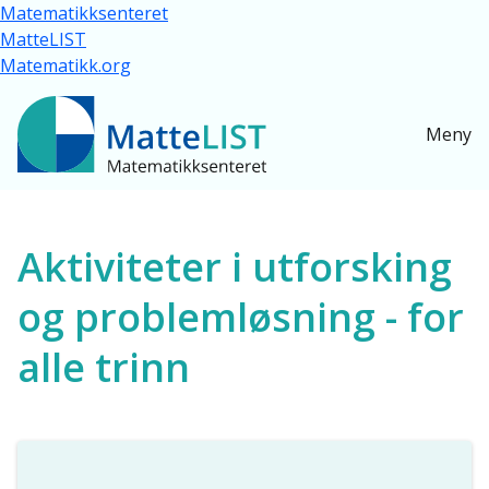
Hopp til hovedinnhold
Matematikksenteret
MatteLIST
Matematikk.org
Meny
Ressurser for alle
Aktiviteter i utforsking
og problemløsning - for
alle trinn