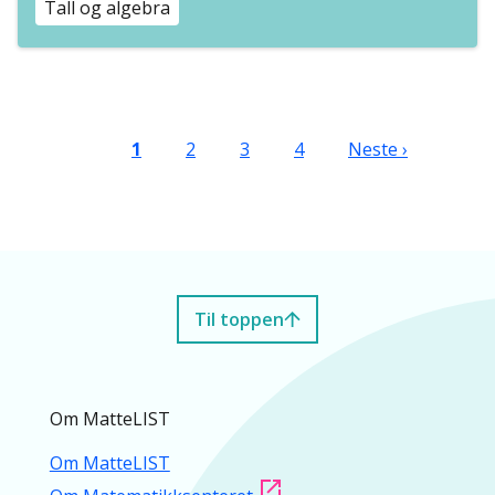
Tall og algebra
Sider
Nåværende side
Side
Side
Side
Neste side
1
2
3
4
Neste ›
Til toppen
Om MatteLIST
Om MatteLIST