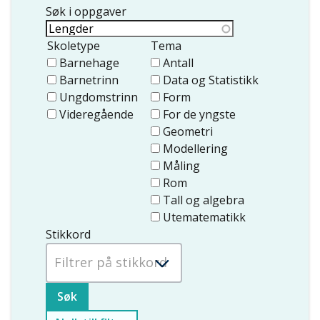
Søk i oppgaver
Skoletype
Tema
Barnehage
Antall
Barnetrinn
Data og Statistikk
Ungdomstrinn
Form
Videregående
For de yngste
Geometri
Modellering
Måling
Rom
Tall og algebra
Utematematikk
Stikkord