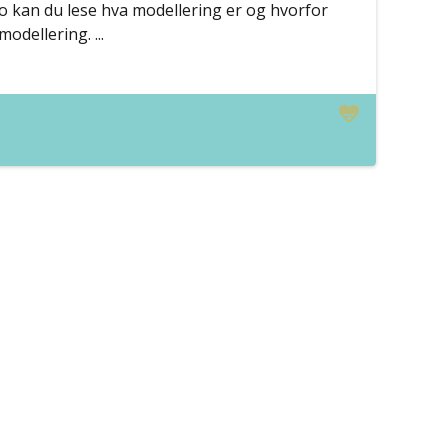
 kan du lese hva modellering er og hvorfor
odellering. ...