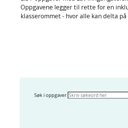
Oppgavene legger til rette for en ink
klasserommet - hvor alle kan delta på s
Søk i oppgaver