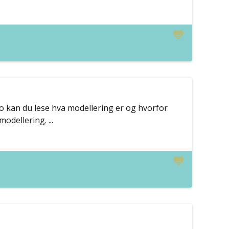
 kan du lese hva modellering er og hvorfor
odellering. ...