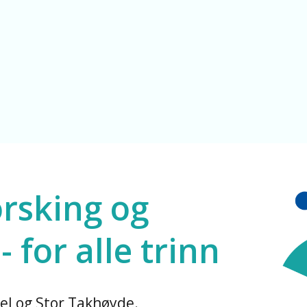
le
orsking og
 for alle trinn
el og Stor Takhøyde.