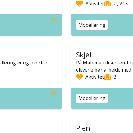
Aktivitet
U, VGS
Modellering
Skjell
llering er og hvorfor
På Matematikksenteret.no
elevene bør arbeide med m
Aktivitet
B
Modellering
Plen