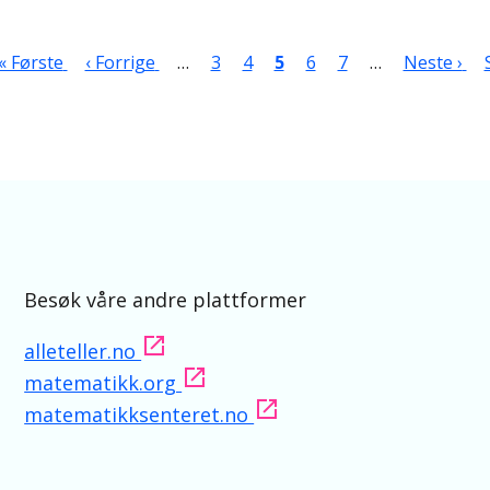
der
Første side
Forrige side
Side
Side
Nåværende side
Side
Side
Neste side
« Første
‹ Forrige
…
3
4
5
6
7
…
Neste ›
Besøk våre andre plattformer
alleteller.no
matematikk.org
matematikksenteret.no