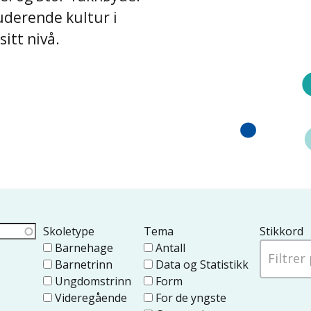
luderende kultur i
itt nivå.
Skoletype
Tema
Stikkord
Barnehage
Antall
Barnetrinn
Data og Statistikk
Ungdomstrinn
Form
Videregående
For de yngste