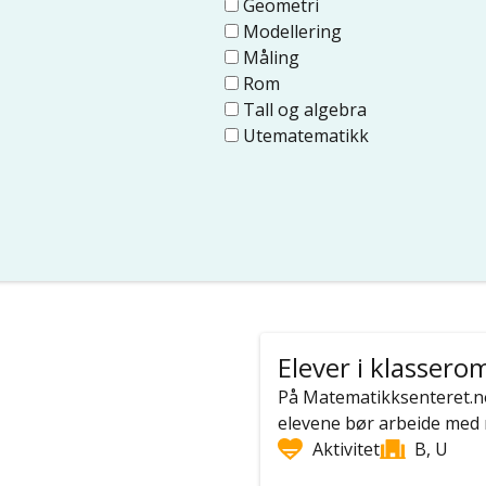
Geometri
Modellering
Måling
Rom
Tall og algebra
Utematematikk
Elever i klasser
På Matematikksenteret.no
elevene bør arbeide med m
Aktivitet
B, U