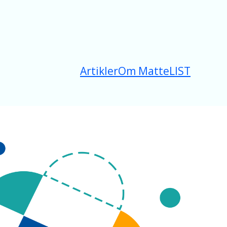
Artikler
Om MatteLIST