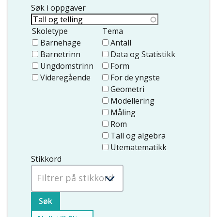
Søk i oppgaver
Skoletype
Tema
Barnehage
Antall
Barnetrinn
Data og Statistikk
Ungdomstrinn
Form
Videregående
For de yngste
Geometri
Modellering
Måling
Rom
Tall og algebra
Utematematikk
Stikkord