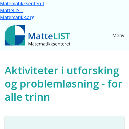
Hopp til hovedinnhold
Matematikksenteret
MatteLIST
Matematikk.org
Meny
Ressurser for alle
Aktiviteter i utforsking
og problemløsning - for
alle trinn