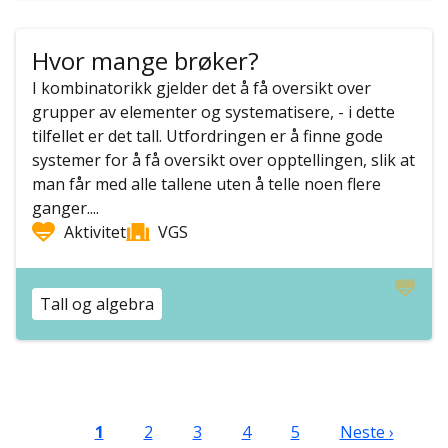
Hvor mange brøker?
I kombinatorikk gjelder det å få oversikt over
grupper av elementer og systematisere, - i dette
tilfellet er det tall. Utfordringen er å finne gode
systemer for å få oversikt over opptellingen, slik at
man får med alle tallene uten å telle noen flere
ganger....
Aktivitet
VGS
Tall og algebra
Sider
Nåværende side
Side
Side
Side
Side
Neste side
1
2
3
4
5
Neste ›