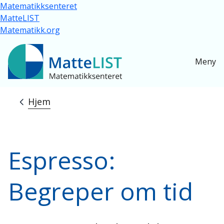
Hopp til hovedinnhold
Matematikksenteret
MatteLIST
Matematikk.org
Meny
Hjem
Navigasjonssti
Espresso:
Begreper om tid