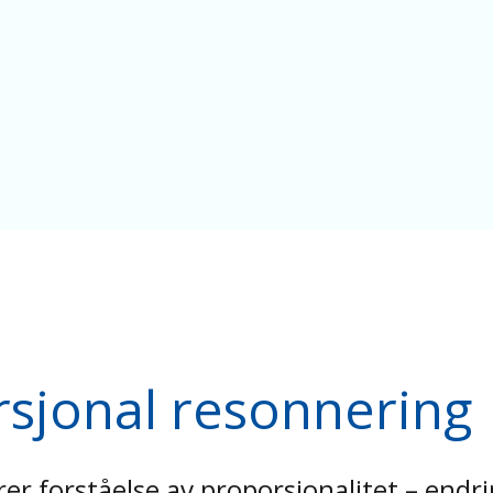
rsjonal resonnering
r forståelse av proporsjonalitet – endr