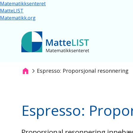
Hopp til hovedinnhold
Matematikksenteret
MatteLIST
Matematikk.org
Espresso: Proporsjonal resonnering
Navigasjonssti
Espresso: Propo
Proporsjonal resonnering innebære