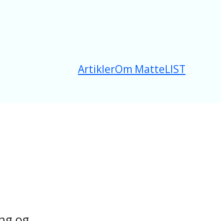
Artikler
Om MatteLIST
ing og