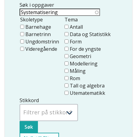
Søk i oppgaver
Skoletype
Tema
Barnehage
Antall
Barnetrinn
Data og Statistikk
Ungdomstrinn
Form
Videregående
For de yngste
Geometri
Modellering
Måling
Rom
Tall og algebra
Utematematikk
Stikkord