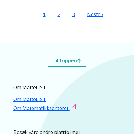
Sider
Nåværende side
Side
Side
Neste side
1
2
3
Neste ›
Til toppen
Om MatteLIST
Om MatteLIST
Om Matematikksenteret
Besøk våre andre plattformer