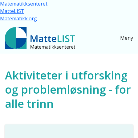
Hopp til hovedinnhold
Matematikksenteret
MatteLIST
Matematikk.org
Meny
Ressurser for alle
Aktiviteter i utforsking
og problemløsning - for
alle trinn