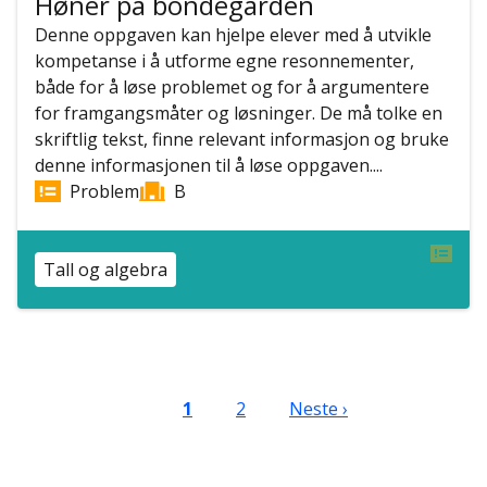
Høner på bondegården
Denne oppgaven kan hjelpe elever med å utvikle
kompetanse i å utforme egne resonnementer,
både for å løse problemet og for å argumentere
for framgangsmåter og løsninger. De må tolke en
skriftlig tekst, finne relevant informasjon og bruke
denne informasjonen til å løse oppgaven....
Problem
B
Tall og algebra
Sider
Nåværende side
Side
Neste side
1
2
Neste ›