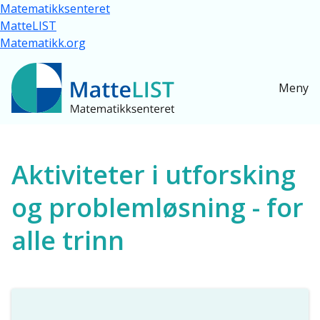
Hopp til hovedinnhold
Matematikksenteret
MatteLIST
Matematikk.org
Meny
Ressurser for alle
Aktiviteter i utforsking
og problemløsning - for
alle trinn