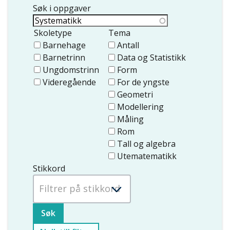
Søk i oppgaver
Skoletype
Tema
Barnehage
Antall
Barnetrinn
Data og Statistikk
Ungdomstrinn
Form
Videregående
For de yngste
Geometri
Modellering
Måling
Rom
Tall og algebra
Utematematikk
Stikkord