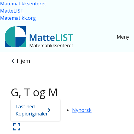
Hopp til hovedinnhold
Matematikksenteret
MatteLIST
Matematikk.org
Meny
Hjem
Navigasjonssti
G, T og M
Last ned
Nynorsk
Kopioriginaler