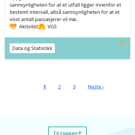
sannsynligheten for at et utfall ligger innenfor et
bestemt intervall, altså sannsynligheten for at et
visst antall passasjerer vil mø...
Aktivitet
VGS
Data og Statistikk
Sider
Nåværende side
Side
Side
Neste side
1
2
3
Neste ›
Til toppen