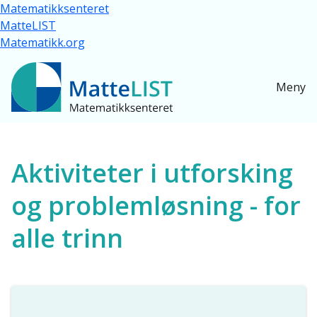
Hopp til hovedinnhold
Matematikksenteret
MatteLIST
Matematikk.org
Meny
Ressurser for alle
Aktiviteter i utforsking
og problemløsning - for
alle trinn