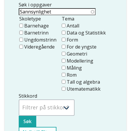
Søk i oppgaver
Skoletype
Tema
Barnehage
Antall
Barnetrinn
Data og Statistikk
Ungdomstrinn
Form
Videregående
For de yngste
Geometri
Modellering
Måling
Rom
Tall og algebra
Utematematikk
Stikkord