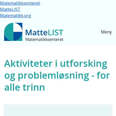
Hopp til hovedinnhold
Matematikksenteret
MatteLIST
Matematikk.org
Meny
Ressurser for alle
Aktiviteter i utforsking
og problemløsning - for
alle trinn