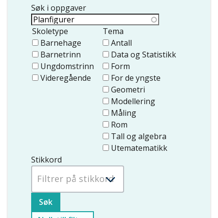
Søk i oppgaver
Skoletype
Tema
Barnehage
Antall
Barnetrinn
Data og Statistikk
Ungdomstrinn
Form
Videregående
For de yngste
Geometri
Modellering
Måling
Rom
Tall og algebra
Utematematikk
Stikkord