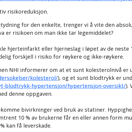
tiv risikoreduksjon.
dning for den enkelte, trenger vi å vite den absolut
 Hva er risikoen om man ikke tar legemiddelet?
kle hjerteinfarkt eller hjerneslag i løpet av de neste
lig forskjell i risiko for røykere og ikke-røykere.
men NHI informerer om at et sunt kolesterolnivå er 
ersokelser/kolesterol/
), og et sunt blodtrykk er un
t-blodtrykk-hypertensjon/hypertensjon-oversikt/
).
med denne oppgaven.
ekomme bivirkninger ved bruk av statiner. Hyppighet
 omtrent 10 % av brukerne får en eller annen form mu
% kan få leverskade.