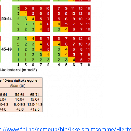
s://www.fhi.no/nettpub/hin/ikke-smittsomme/Hjerte