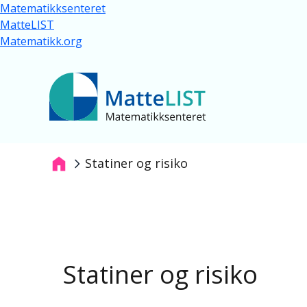
Hopp til hovedinnhold
Matematikksenteret
MatteLIST
Matematikk.org
Statiner og risiko
Navigasjonssti
Statiner og risiko