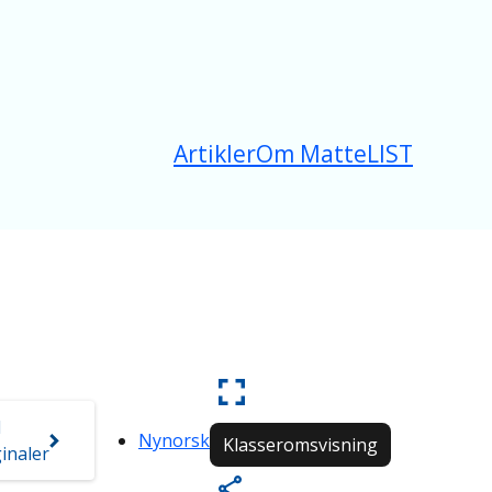
Artikler
Om MatteLIST
d
Nynorsk
Klasseromsvisning
inaler