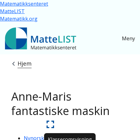
Hopp til hovedinnhold
Matematikksenteret
MatteLIST
Matematikk.org
Meny
Hjem
Navigasjonssti
Anne-Maris
fantastiske maskin
Nynorsk
Klasseromsvisning