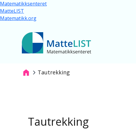
Hopp til hovedinnhold
Matematikksenteret
MatteLIST
Matematikk.org
Tautrekking
Navigasjonssti
Tautrekking