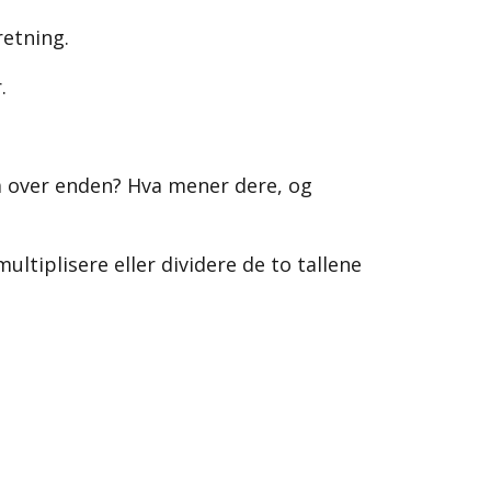
retning.
.
gå over enden? Hva mener dere, og
ltiplisere eller dividere de to tallene