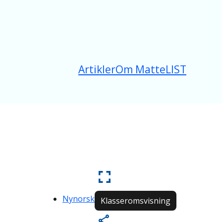
Artikler
Om MatteLIST
Nynorsk
Klasseromsvisning