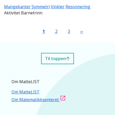
Mangekanter
Symmetri
Vinkler
Resonnering
Aktivitet Barnetrinn
Sider
Nåværende side
Side
Side
Neste side
1
2
3
››
Til toppen
Om MatteLIST
Om MatteLIST
Om Matematikksenteret