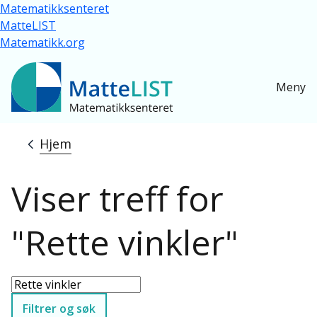
Hopp til hovedinnhold
Matematikksenteret
MatteLIST
Matematikk.org
Meny
Hjem
Navigasjonssti
Viser treff for
"Rette vinkler"
Filtrer og søk