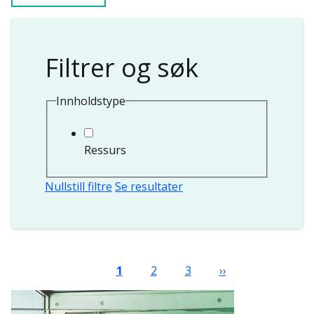
Filtrer og søk
Innholdstype
Ressurs
Nullstill filtre
Se resultater
Sider
Nåværende side
Side
Side
Neste side
1
2
3
››