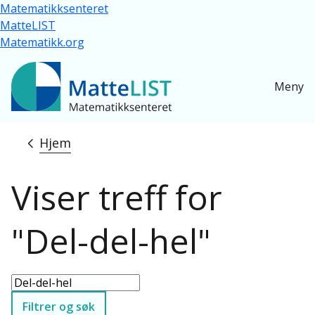
Hopp til hovedinnhold
Matematikksenteret
MatteLIST
Matematikk.org
Meny
Hjem
Navigasjonssti
Viser treff for
"Del-del-hel"
Filtrer og søk