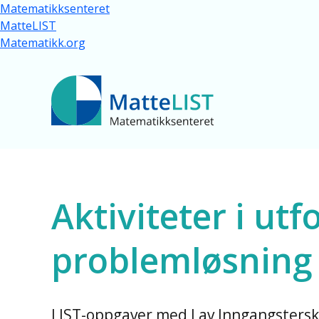
Hopp til hovedinnhold
Matematikksenteret
MatteLIST
Matematikk.org
Ressurser for al
Aktiviteter i utf
problemløsning -
LIST-oppgaver med Lav Inngangstersk