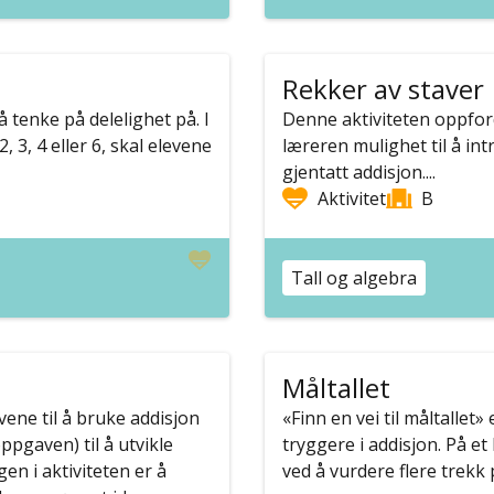
Rekker av staver
å tenke på delelighet på. I
Denne aktiviteten oppfordr
, 3, 4 eller 6, skal elevene
læreren mulighet til å in
gjentatt addisjon....
Aktivitet
B
Tall og algebra
Måltallet
vene til å bruke addisjon
«Finn en vei til måltallet» 
pgaven) til å utvikle
tryggere i addisjon. På e
gen i aktiviteten er å
ved å vurdere flere trekk p