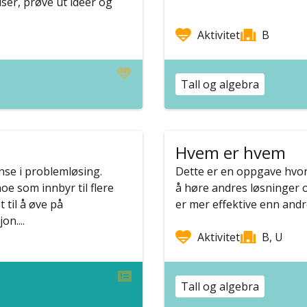
ser, prøve ut ideer og
Aktivitet
B
Tall og algebra
Hvem er hvem
se i problemløsing.
Dette er en oppgave hvor
e som innbyr til flere
å høre andres løsninger o
 til å øve på
er mer effektive enn andre.
n....
Aktivitet
B, U
Tall og algebra