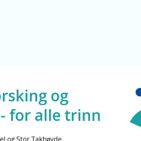
le
orsking og
 for alle trinn
el og Stor Takhøyde.