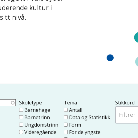
luderende kultur i
itt nivå.
Skoletype
Tema
Stikkord
Barnehage
Antall
Barnetrinn
Data og Statistikk
Ungdomstrinn
Form
Videregående
For de yngste