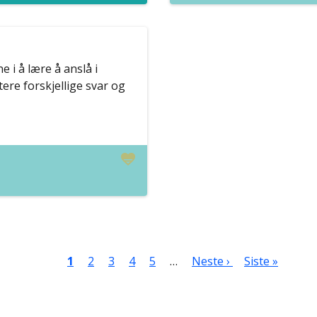
e i å lære å anslå i
tere forskjellige svar og
Sider
Nåværende side
Side
Side
Side
Side
Neste side
Siste side
1
2
3
4
5
…
Neste ›
Siste »