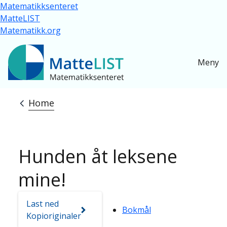
Skip to main content
Matematikksenteret
MatteLIST
Matematikk.org
Meny
Home
Breadcrumb
Hunden åt leksene
mine!
Last ned
Bokmål
Kopioriginaler