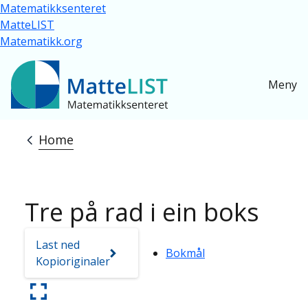
Skip to main content
Matematikksenteret
MatteLIST
Matematikk.org
Meny
Home
Breadcrumb
Tre på rad i ein boks
Last ned
Bokmål
Kopioriginaler