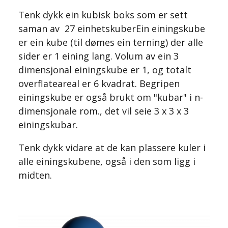
Tenk dykk ein kubisk boks som er sett
saman av 27
einhetskuber
Ein einingskube
er ein kube (til dømes ein terning) der alle
sider er 1 eining lang. Volum av ein 3
dimensjonal einingskube er 1, og totalt
overflateareal er 6 kvadrat. Begripen
einingskube er også brukt om "kubar" i n-
dimensjonale rom.
, det vil seie 3 x 3 x 3
einingskubar.
Tenk dykk vidare at de kan plassere kuler i
alle einingskubene, også i den som ligg i
midten.