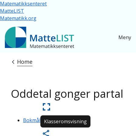
Skip to main content
Matematikksenteret
MatteLIST
Matematikk.org
Meny
Home
Breadcrumb
Oddetal gonger partal
Bokmål
Klasseromsvisning