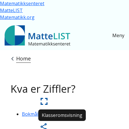
Skip to main content
Matematikksenteret
MatteLIST
Matematikk.org
Meny
Home
Breadcrumb
Kva er Ziffler?
Bokmål
Klasseromsvisning