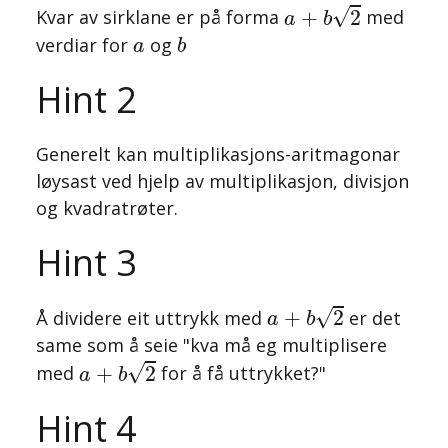
a
+
b
2
√
+
2
Kvar av sirklane er på forma
med
a
b
b
a
verdiar for
og
a
b
Hint 2
Generelt kan multiplikasjons-aritmagonar
løysast ved hjelp av multiplikasjon, divisjon
og kvadratrøter.
Hint 3
a
+
b
2
√
+
2
Å dividere eit uttrykk med
er det
a
b
same som å seie "kva må eg multiplisere
a
+
b
2
√
+
2
med
for å få uttrykket?"
a
b
Hint 4