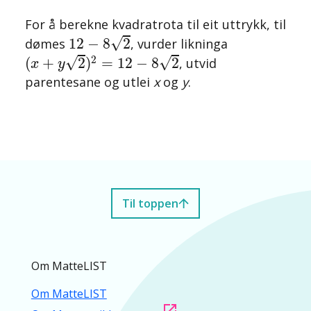
For å berekne kvadratrota til eit uttrykk, til
12
−
8
2
√
12
−
8
2
dømes
, vurder likninga
(
x
+
y
2
)
2
=
12
−
8
2
2
√
√
(
+
2
)
=
12
−
8
2
, utvid
x
y
parentesane og utlei
x
og
y
.
Til toppen
Om MatteLIST
Om MatteLIST