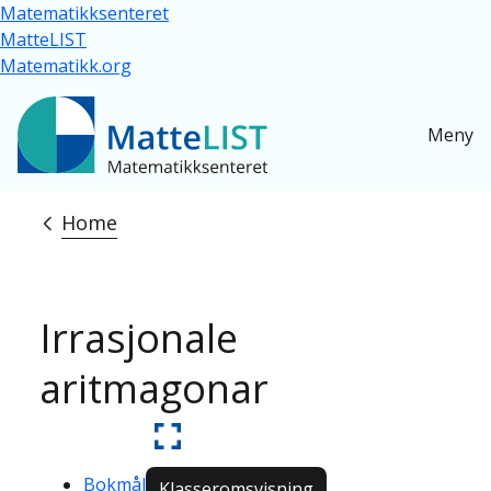
Skip to main content
Matematikksenteret
MatteLIST
Matematikk.org
Meny
Home
Breadcrumb
Irrasjonale
aritmagonar
Bokmål
Klasseromsvisning