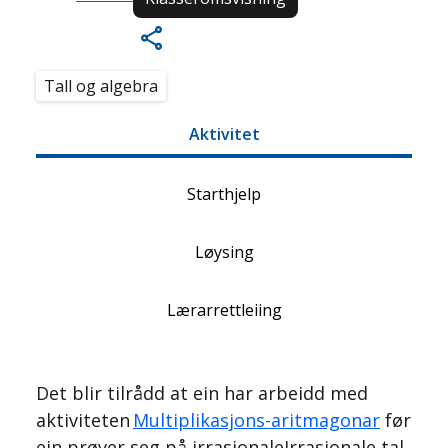
Tall og algebra
Aktivitet
Starthjelp
Løysing
Lærarrettleiing
Det blir tilrådd at ein har arbeidd med
aktiviteten
Multiplikasjons-aritmagonar
før
ein prøver seg på
irrasjonale
Irrasjonale tal