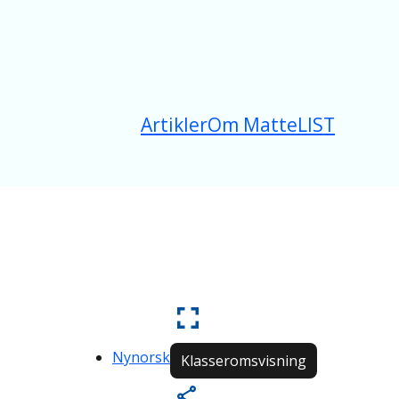
Artikler
Om MatteLIST
Nynorsk
Klasseromsvisning