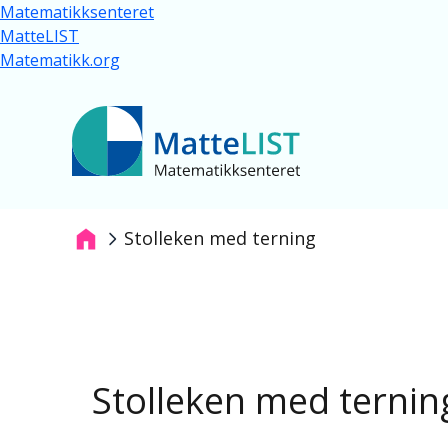
Hopp til hovedinnhold
Matematikksenteret
MatteLIST
Matematikk.org
Stolleken med terning
Navigasjonssti
Stolleken med ternin