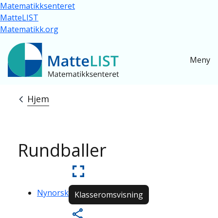
Hopp til hovedinnhold
Matematikksenteret
MatteLIST
Matematikk.org
Meny
Hjem
Navigasjonssti
Rundballer
Nynorsk
Klasseromsvisning