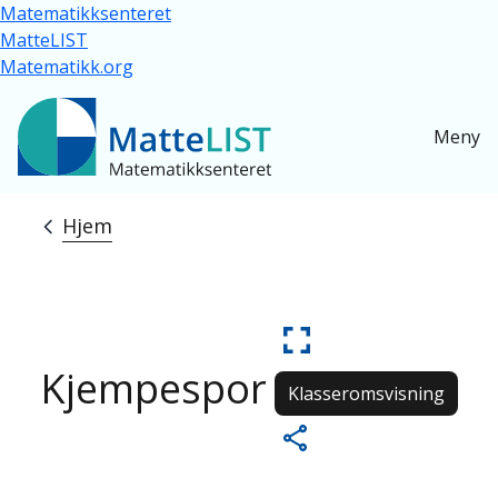
Hopp til hovedinnhold
Matematikksenteret
MatteLIST
Matematikk.org
Meny
Hjem
Navigasjonssti
Kjempespor
Klasseromsvisning