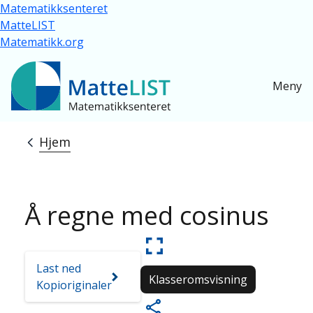
Hopp til hovedinnhold
Matematikksenteret
MatteLIST
Matematikk.org
Meny
Hjem
Navigasjonssti
Å regne med cosinus
Last ned
Klasseromsvisning
Kopioriginaler