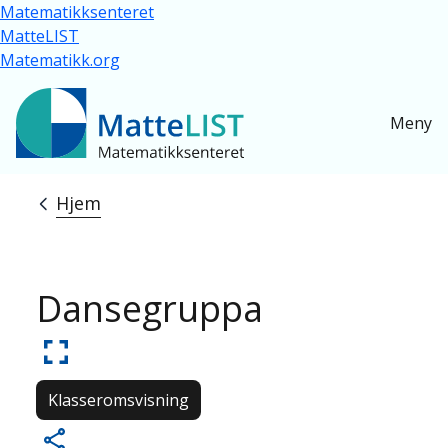
Hopp til hovedinnhold
Matematikksenteret
MatteLIST
Matematikk.org
Meny
Hjem
Navigasjonssti
Dansegruppa
Klasseromsvisning