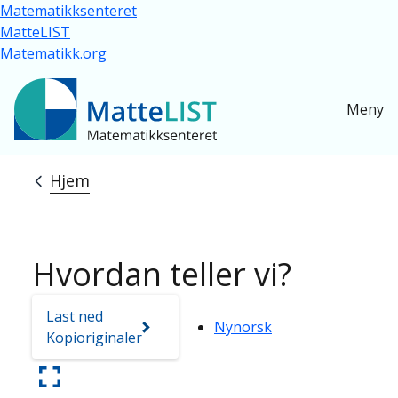
Hopp til hovedinnhold
Matematikksenteret
MatteLIST
Matematikk.org
Meny
Hjem
Navigasjonssti
Hvordan teller vi?
Last ned
Nynorsk
Kopioriginaler