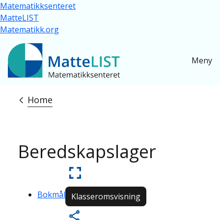
Skip to main content
Matematikksenteret
MatteLIST
Matematikk.org
Meny
Home
Breadcrumb
Beredskapslager
Bokmål
Klasseromsvisning