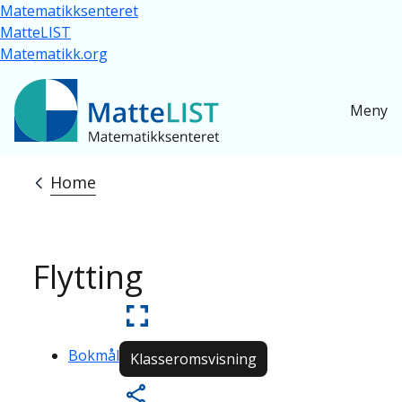
Skip to main content
Matematikksenteret
MatteLIST
Matematikk.org
Meny
Home
Breadcrumb
Flytting
Bokmål
Klasseromsvisning