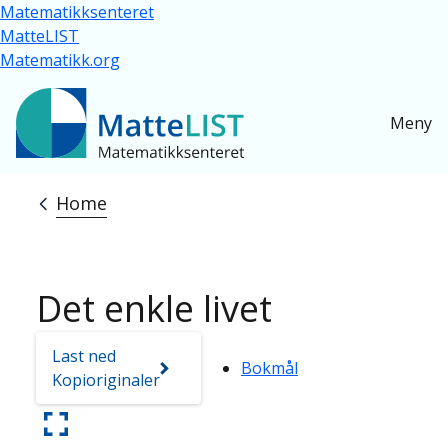
Skip to main content
Matematikksenteret
MatteLIST
Matematikk.org
Meny
Home
Breadcrumb
Det enkle livet
Last ned
Bokmål
Kopioriginaler