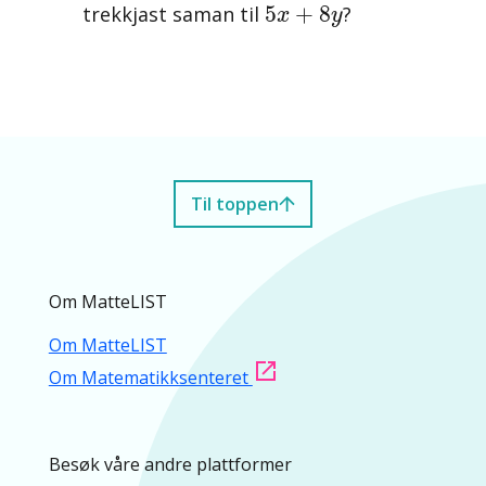
5
x
+
8
y
5
+
8
trekkjast saman til
?
x
y
Til toppen
Om MatteLIST
Om MatteLIST
Om Matematikksenteret
Besøk våre andre plattformer