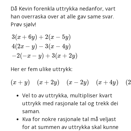
Då Kevin forenkla uttrykka nedanfor, vart
han overraska over at alle gav same svar.
Prøv sjølv!
3
(
x
+
6
y
)
+
2
(
x
−
5
y
)
4
(
2
x
−
y
)
−
3
(
x
−
4
y
)
−
2
(
−
x
−
y
)
+
3
(
+
6
)
+
2
(
−
5
)
x
y
x
y
4
(
2
−
)
−
3
(
−
4
)
x
y
x
y
−
2
(
−
−
)
+
3
(
+
2
)
x
y
x
y
Her er fem ulike uttrykk:
(
x
+
y
)
(
x
+
2
y
)
(
x
−
2
y
)
(
x
+
4
y
)
(
2
x
+
3
y
)
(
+
)
(
+
2
)
(
−
2
)
(
+
4
)
(
2
x
y
x
y
x
y
x
y
Vel to av uttrykka, multipliser kvart
uttrykk med rasjonale tal og trekk dei
saman.
Kva for nokre rasjonale tal må veljast
for at summen av uttrykka skal kunne