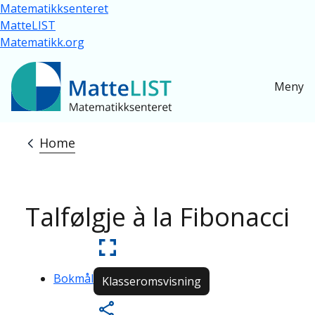
Skip to main content
Matematikksenteret
MatteLIST
Matematikk.org
Meny
Home
Breadcrumb
Talfølgje à la Fibonacci
Bokmål
Klasseromsvisning