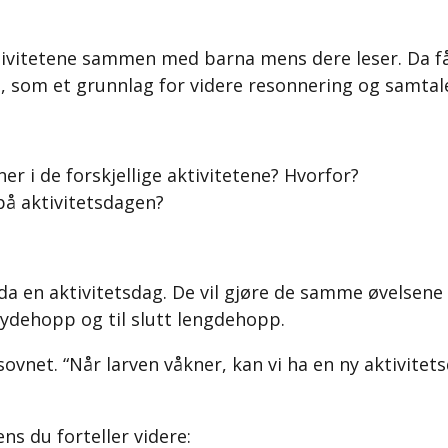
aktivitetene sammen med barna mens dere leser. Da f
ne, som et grunnlag for videre resonnering og samtal
er i de forskjellige aktivitetene? Hvorfor?
på aktivitetsdagen?
a en aktivitetsdag. De vil gjøre de samme øvelsene
øydehopp og til slutt lengdehopp.
vnet. “Når larven våkner, kan vi ha en ny aktivitets
s du forteller videre: