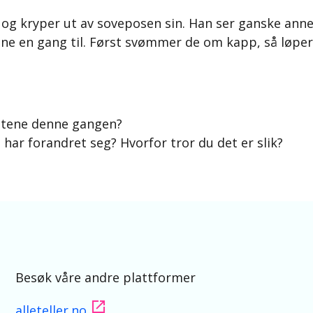
og kryper ut av soveposen sin. Han ser ganske annerl
ene en gang til. Først svømmer de om kapp, så løpe
tetene denne gangen?
har forandret seg? Hvorfor tror du det er slik?
Besøk våre andre plattformer
alleteller.no