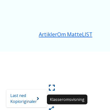
Artikler
Om MatteLIST
Last ned
Klasseromsvisning
Kopioriginaler