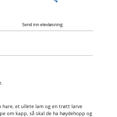
Send inn elevløsning
e.
hare, et ullete lam og en trøtt larve
øpe om kapp, så skal de ha høydehopp og