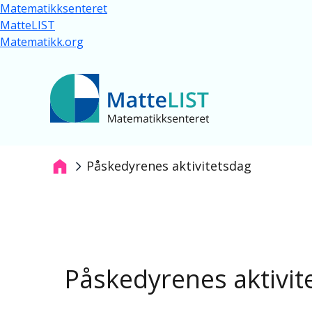
Hopp til hovedinnhold
Matematikksenteret
MatteLIST
Matematikk.org
Påskedyrenes aktivitetsdag
Navigasjonssti
Påskedyrenes aktivit