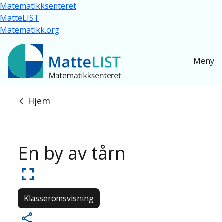
Hopp til hovedinnhold
Matematikksenteret
MatteLIST
Matematikk.org
Meny
Hjem
Navigasjonssti
En by av tårn
Klasseromsvisning