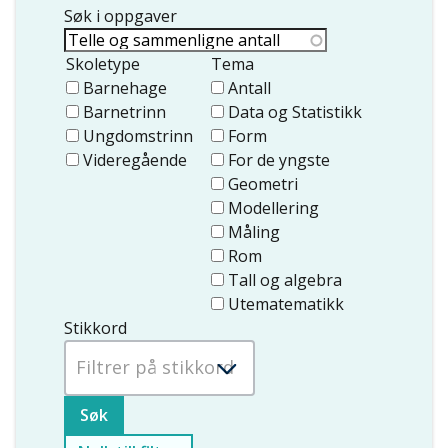
Søk i oppgaver
Skoletype
Tema
Barnehage
Antall
Barnetrinn
Data og Statistikk
Ungdomstrinn
Form
Videregående
For de yngste
Geometri
Modellering
Måling
Rom
Tall og algebra
Utematematikk
Stikkord