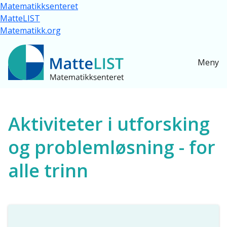
Hopp til hovedinnhold
Matematikksenteret
MatteLIST
Matematikk.org
Meny
Ressurser for alle
Aktiviteter i utforsking
og problemløsning - for
alle trinn