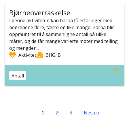
Bjørneoverraskelse
I denne aktiviteten kan barna få erfaringer med
begrepene flere, færre og like mange. Barna blir
oppmuntret til å sammenligne antall på ulike
måter, og de får mange varierte møter med telling
og mengder....
Aktivitet
BHG, B
Antall
Sider
Nåværende side
Side
Side
Neste side
1
2
3
Neste ›