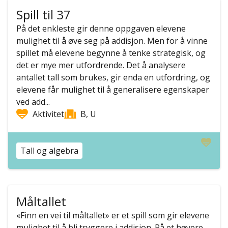
Spill til 37
På det enkleste gir denne oppgaven elevene
mulighet til å øve seg på addisjon. Men for å vinne
spillet må elevene begynne å tenke strategisk, og
det er mye mer utfordrende. Det å analysere
antallet tall som brukes, gir enda en utfordring, og
elevene får mulighet til å generalisere egenskaper
ved add...
Aktivitet
B, U
Tall og algebra
Måltallet
«Finn en vei til måltallet» er et spill som gir elevene
mulighet til å bli tryggere i addisjon. På et høyere