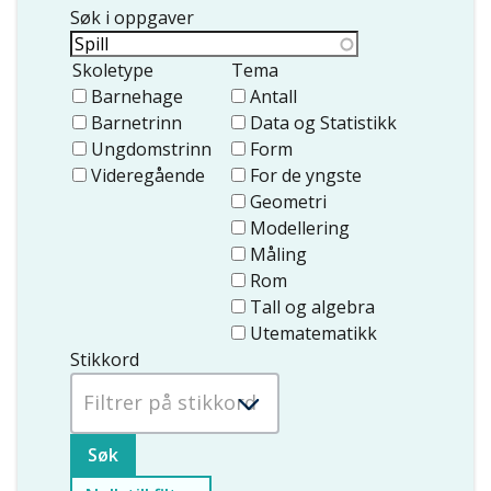
Søk i oppgaver
Skoletype
Tema
Barnehage
Antall
Barnetrinn
Data og Statistikk
Ungdomstrinn
Form
Videregående
For de yngste
Geometri
Modellering
Måling
Rom
Tall og algebra
Utematematikk
Stikkord