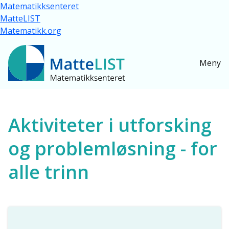
Hopp til hovedinnhold
Matematikksenteret
MatteLIST
Matematikk.org
Meny
Ressurser for alle
Aktiviteter i utforsking
og problemløsning - for
alle trinn