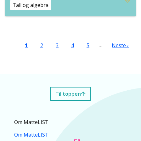
Tall og algebra
Sider
Nåværende side
Side
Side
Side
Side
Neste side
1
2
3
4
5
…
Neste ›
Til toppen
Om MatteLIST
Om MatteLIST