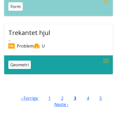
Form
Trekantet hjul
...
Problem
U
Geometri
Sider
Forrige side
Side
Side
Nåværende side
Side
Side
Ne
‹ Forrige
1
2
3
4
5
Neste ›