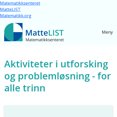
Hopp til hovedinnhold
Matematikksenteret
MatteLIST
Matematikk.org
Meny
Ressurser for alle
Aktiviteter i utforsking
og problemløsning - for
alle trinn