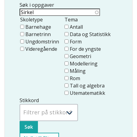
Søk i oppgaver
Skoletype
Tema
Barnehage
Antall
Barnetrinn
Data og Statistikk
Ungdomstrinn
Form
Videregående
For de yngste
Geometri
Modellering
Måling
Rom
Tall og algebra
Utematematikk
Stikkord