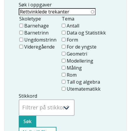
Søk i oppgaver
Skoletype
Tema
Barnehage
Antall
Barnetrinn
Data og Statistikk
Ungdomstrinn
Form
Videregående
For de yngste
Geometri
Modellering
Måling
Rom
Tall og algebra
Utematematikk
Stikkord