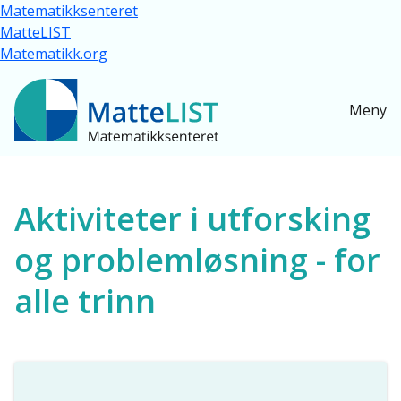
Hopp til hovedinnhold
Matematikksenteret
MatteLIST
Matematikk.org
Meny
Ressurser for alle
Aktiviteter i utforsking
og problemløsning - for
alle trinn