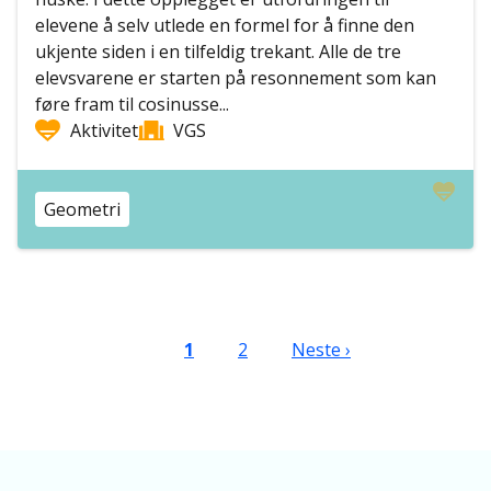
elevene å selv utlede en formel for å finne den
ukjente siden i en tilfeldig trekant. Alle de tre
elevsvarene er starten på resonnement som kan
føre fram til cosinusse...
Aktivitet
VGS
Geometri
Sider
Nåværende side
Side
Neste side
1
2
Neste ›