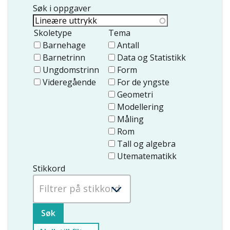
Søk i oppgaver
Skoletype
Tema
Barnehage
Antall
Barnetrinn
Data og Statistikk
Ungdomstrinn
Form
Videregående
For de yngste
Geometri
Modellering
Måling
Rom
Tall og algebra
Utematematikk
Stikkord