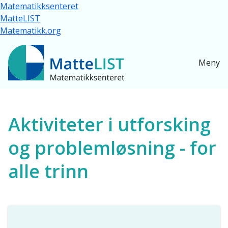
Hopp til hovedinnhold
Matematikksenteret
MatteLIST
Matematikk.org
Meny
Ressurser for alle
Aktiviteter i utforsking
og problemløsning - for
alle trinn