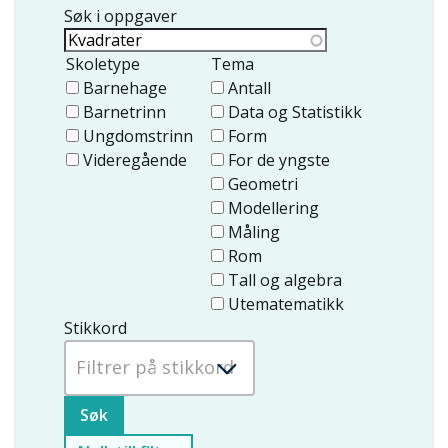
Søk i oppgaver
Skoletype
Tema
Barnehage
Antall
Barnetrinn
Data og Statistikk
Ungdomstrinn
Form
Videregående
For de yngste
Geometri
Modellering
Måling
Rom
Tall og algebra
Utematematikk
Stikkord