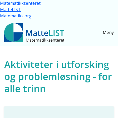
Hopp til hovedinnhold
Matematikksenteret
MatteLIST
Matematikk.org
Meny
Ressurser for alle
Aktiviteter i utforsking
og problemløsning - for
alle trinn