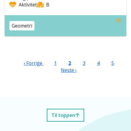
Aktivitet
B
Geometri
Sider
Forrige side
Side
Nåværende side
Side
Side
Side
Ne
‹ Forrige
1
2
3
4
5
Neste ›
Til toppen